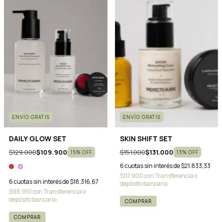
ENVÍO GRATIS
ENVÍO GRATIS
DAILY GLOW SET
SKIN SHIFT SET
$129.000
$109.900
$151.000
$131.000
15
%
OFF
13
%
OFF
6
cuotas sin interés de
$21.833,33
$117.900
con
Transferencia o
6
cuotas sin interés de
$18.316,67
depósito bancario
$98.910
con
Transferencia o
depósito bancario
COMPRAR