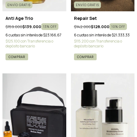
ENVÍO GRATIS
ENVÍO GRATIS
Anti Age Trio
Repair Set
$159.000
$139.000
$142.000
$128.000
13
%
OFF
10
%
OFF
6
cuotas sin interés de
$23.166,67
6
cuotas sin interés de
$21.333,33
$125.100
con
Transferencia o
$115.200
con
Transferencia o
depósito bancario
depósito bancario