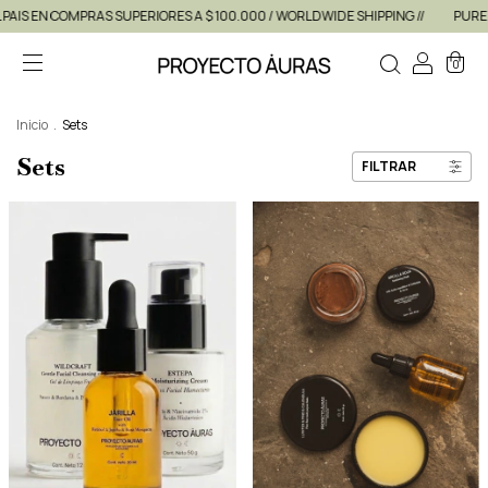
IS EN COMPRAS SUPERIORES A $ 100.000 / WORLDWIDE SHIPPING //
PURE ING
0
Inicio
.
Sets
Sets
FILTRAR