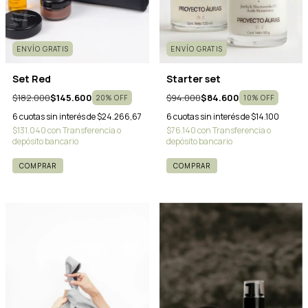
ENVÍO GRATIS
ENVÍO GRATIS
Set Red
Starter set
$182.000
$145.600
$94.000
$84.600
20
%
OFF
10
%
OFF
6
cuotas sin interés de
$24.266,67
6
cuotas sin interés de
$14.100
$131.040
con
Transferencia o
$76.140
con
Transferencia o
depósito bancario
depósito bancario