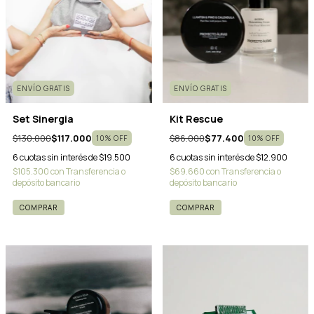
ENVÍO GRATIS
ENVÍO GRATIS
Set Sinergia
Kit Rescue
$130.000
$117.000
$86.000
$77.400
10
%
OFF
10
%
OFF
6
cuotas sin interés de
$19.500
6
cuotas sin interés de
$12.900
$105.300
con
Transferencia o
$69.660
con
Transferencia o
depósito bancario
depósito bancario