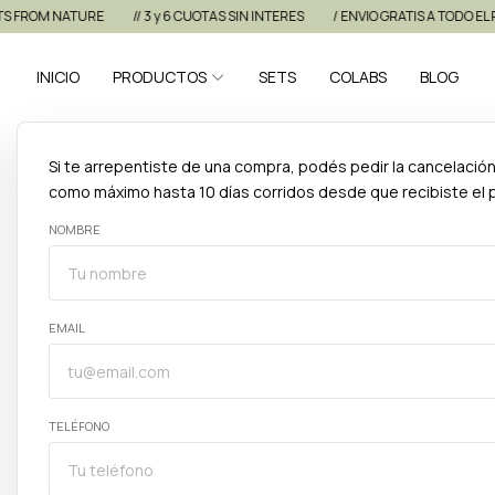
 FROM NATURE
// 3 y 6 CUOTAS SIN INTERES
/ ENVIO GRATIS A TODO EL PA
INICIO
PRODUCTOS
SETS
COLABS
BLOG
Si te arrepentiste de una compra, podés pedir la cancelació
como máximo hasta 10 días corridos desde que recibiste el 
NOMBRE
EMAIL
TELÉFONO