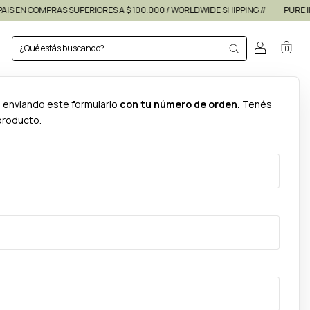
IS EN COMPRAS SUPERIORES A $ 100.000 / WORLDWIDE SHIPPING //
PURE ING
0
n enviando este formulario
con tu número de orden.
Tenés
producto.