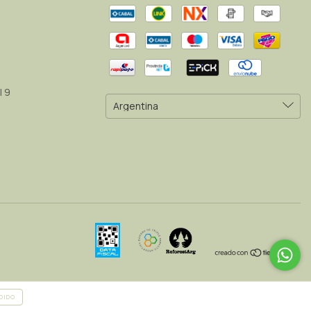
l 9
DIDO