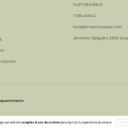
5491138416840
1138416840
hola@proyectoauras.com
Jerónimo Salguero 2656 loca
as
os
evolución
repentimiento
gar por este sitio
aceptás el uso de cookies
para agilizar tu experiencia de compra.
ENTEN