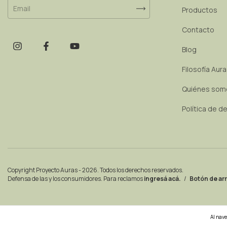
Productos
Contacto
Blog
Filosofía Aur
Quiénes som
Política de d
Copyright Proyecto Auras - 2026. Todos los derechos reservados.
Defensa de las y los consumidores. Para reclamos
ingresá acá.
/
Botón de ar
Al nave