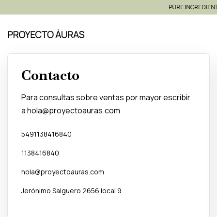
PURE INGREDIENTS
Contacto
Para consultas sobre ventas por mayor escribir
a
hola@proyectoauras.com
5491138416840
1138416840
hola@proyectoauras.com
Jerónimo Salguero 2656 local 9