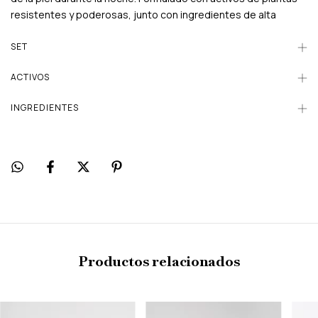
resistentes y poderosas, junto con ingredientes de alta
eficacia, ayuda a mejorar la textura, unificar el tono y
devolverle luminosidad.
SET
Mientras dormís, la piel se repara. Al despertar, se siente más
ACTIVOS
suave, nutrida y visiblemente renovada.
INGREDIENTES
Productos relacionados