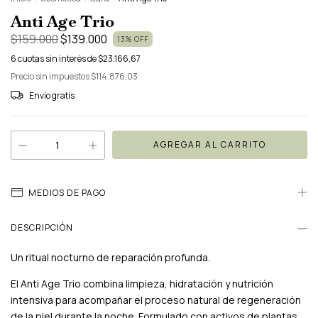
Anti Age Trio
$159.000
$139.000
13
%
OFF
6
cuotas sin interés de
$23.166,67
Precio sin impuestos
$114.876,03
Envío gratis
MEDIOS DE PAGO
DESCRIPCIÓN
Un ritual nocturno de reparación profunda.
El Anti Age Trio combina limpieza, hidratación y nutrición
intensiva para acompañar el proceso natural de regeneración
de la piel durante la noche. Formulado con activos de plantas