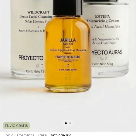
ENVÍO GRATIS
Inicio
.
Cosmética
.
Cara
.
Anti Age Trio